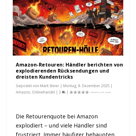
Amazon-Retouren: Händler berichten von
explodierenden Rücksendungen und
dreisten Kundentricks
Gepostet von
Mark Steier
|
Montag, 8. Dezember 2025
|
Amazon
,
Onlinehandel
|
2
|
Die Retourenquote bei Amazon
explodiert – und viele Händler sind
frustriert. Immer häufiger behaupten