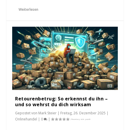
Weiterlesen
Retourenbetrug: So erkennst du ihn –
und so wehrst du dich wirksam
Gepostet von
Mark Steier
|
Freitag, 26. Dezember 2025
|
Onlinehandel
|
0
|