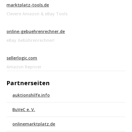
marktplatz-tools.de
Clevere Amazon & eBay Tools
online-gebuehrenrechner.de
eBay Gebührenrechner!
sellerlogic.com
Amazon Repricer
Partnerseiten
auktionshilfe.info
BuVeC e. V.
onlinemarktplatz.de