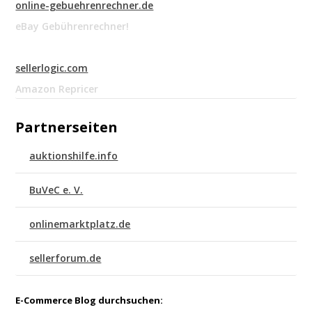
online-gebuehrenrechner.de
eBay Gebührenrechner!
sellerlogic.com
Amazon Repricer
Partnerseiten
auktionshilfe.info
BuVeC e. V.
onlinemarktplatz.de
sellerforum.de
E-Commerce Blog durchsuchen: