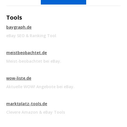
Tools
baygraph.de
eBay SEO & Ranking Tool
meistbeobachtet.de
Meist-beobachtet bei eBay.
wow-liste.de
Aktuelle WOW! Angebote bei eBay.
marktplatz-tools.de
Clevere Amazon & eBay Tools