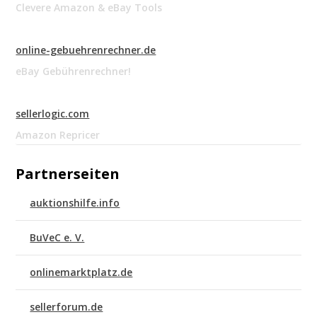
Clevere Amazon & eBay Tools
online-gebuehrenrechner.de
eBay Gebührenrechner!
sellerlogic.com
Amazon Repricer
Partnerseiten
auktionshilfe.info
BuVeC e. V.
onlinemarktplatz.de
sellerforum.de