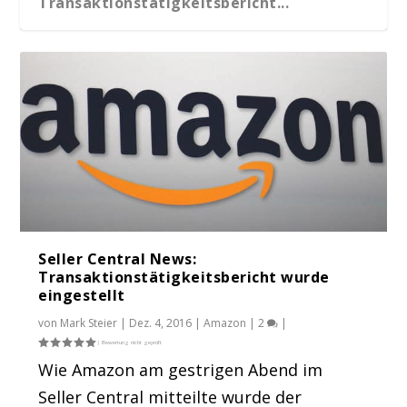
Transaktionstätigkeitsbericht...
Seller Central News:
NEWSFLASH: Zusätzliche Informationen zu
Transaktionstätigkeitsbericht wurde
den Richtl...
eingestellt
von
Mark Steier
|
Dez. 4, 2016
|
Amazon
|
2
|
Wie Amazon am gestrigen Abend im
Seller Central mitteilte wurde der