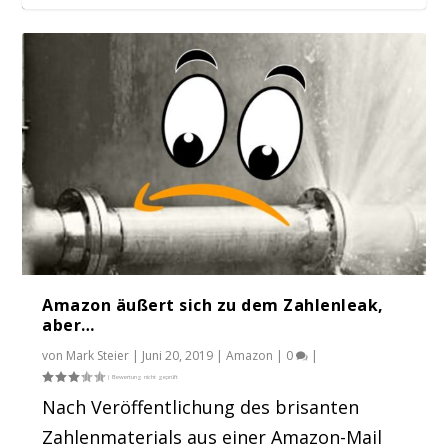
Amazon Marktanteil bei 200%
Schnell reich werden mit Amazon – Eine
angekommen – die...
Erfol...
Amazon äußert sich zu dem Zahlenleak,
aber…
von
Mark Steier
|
Juni 20, 2019
|
Amazon
|
0
|
Nach Veröffentlichung des brisanten
Zahlenmaterials aus einer Amazon-Mail