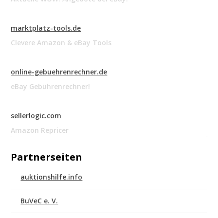
marktplatz-tools.de
Clevere Amazon & eBay Tools
online-gebuehrenrechner.de
eBay Gebührenrechner!
sellerlogic.com
Amazon Repricer
Partnerseiten
auktionshilfe.info
BuVeC e. V.