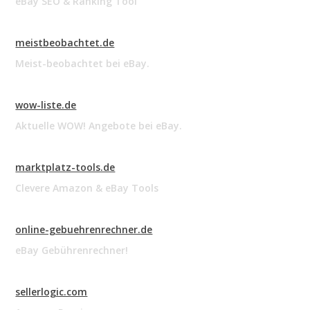
eBay SEO & Ranking Tool
meistbeobachtet.de
Meist-beobachtet bei eBay.
wow-liste.de
Aktuelle WOW! Angebote bei eBay.
marktplatz-tools.de
Clevere Amazon & eBay Tools
online-gebuehrenrechner.de
eBay Gebührenrechner!
sellerlogic.com