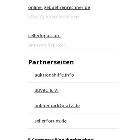
online-gebuehrenrechner.de
eBay Gebührenrechner!
sellerlogic.com
Amazon Repricer
Partnerseiten
auktionshilfe.info
BuVeC e. V.
onlinemarktplatz.de
sellerforum.de
E-Commerce Blog durchsuchen: