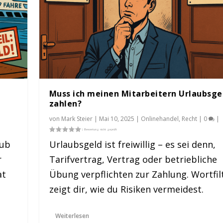
Muss ich meinen Mitarbeitern Urlaubsge
zahlen?
von
Mark Steier
|
Mai 10, 2025
|
Onlinehandel
,
Recht
|
0
|
aub
Urlaubsgeld ist freiwillig – es sei denn,
r
Tarifvertrag, Vertrag oder betriebliche
laubsgeld zahlen?
at
Übung verpflichten zur Zahlung. Wortfil
|
0
|
zeigt dir, wie du Risiken vermeidest.
Weiterlesen