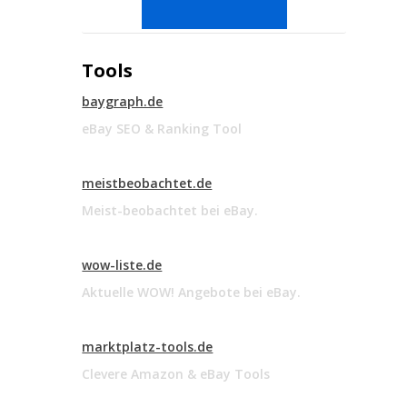
Tools
baygraph.de
eBay SEO & Ranking Tool
meistbeobachtet.de
Meist-beobachtet bei eBay.
wow-liste.de
Aktuelle WOW! Angebote bei eBay.
marktplatz-tools.de
Clevere Amazon & eBay Tools