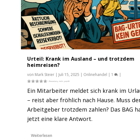
Urteil: Krank im Ausland – und trotzdem
heimreisen?
von
Mark Steier
|
Juli 15, 2025
|
Onlinehandel
|
1
|
Ein Mitarbeiter meldet sich krank im Url
– reist aber fröhlich nach Hause. Muss de
Muss ich meinen Mitarbeitern Ur
Arbeitgeber trotzdem zahlen? Das BAG h
Gepostet von
Mark Steier
|
Mai 10, 2025
|
Onlinehandel
,
Recht
jetzt eine klare Antwort.
Weiterlesen