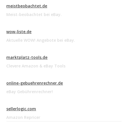
meistbeobachtet.de
Meist-beobachtet bei eBay.
wow-liste.de
Aktuelle WOW! Angebote bei eBay.
marktplatz-tools.de
Clevere Amazon & eBay Tools
online-gebuehrenrechner.de
eBay Gebührenrechner!
sellerlogic.com
Amazon Repricer