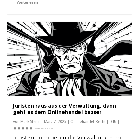
Weiterlesen
Juristen raus aus der Verwaltung, dann
geht es dem Onlinehandel besser
von
Mark Steier
|
März 7, 2025
|
Onlinehandel
,
Recht
|
0
|
Juristen dominieren die Verwaltung – mit