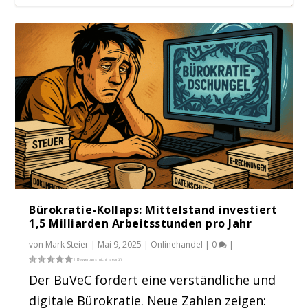
Creditreform Mittelstandsstudie 2025 –
Das bedeutet der Koalitionsvertrag für
Juristen raus aus der Verwaltung, dann
Die AfD schadet dem Onlinehandel – eine
Wie wähle ich bei der Bundestagswahl
Mitte...
den E-Comme...
geht es dem...
Analyse au...
2025?
Bürokratie-Kollaps: Mittelstand investiert
1,5 Milliarden Arbeitsstunden pro Jahr
von
Mark Steier
|
Mai 9, 2025
|
Onlinehandel
|
0
|
Der BuVeC fordert eine verständliche und
digitale Bürokratie. Neue Zahlen zeigen: