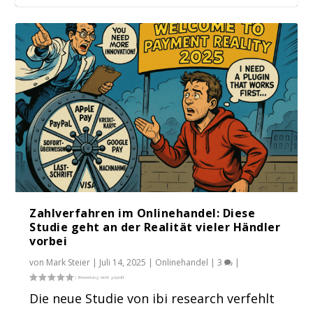
Checkout Optimierung: Das entscheidet
Check-out: Schaltet diese AGB-und-sonst-
über Abbruch...
was-Lesebe...
Zahlverfahren im Onlinehandel: Diese
Studie geht an der Realität vieler Händler
vorbei
von
Mark Steier
|
Juli 14, 2025
|
Onlinehandel
|
3
|
Die neue Studie von ibi research verfehlt