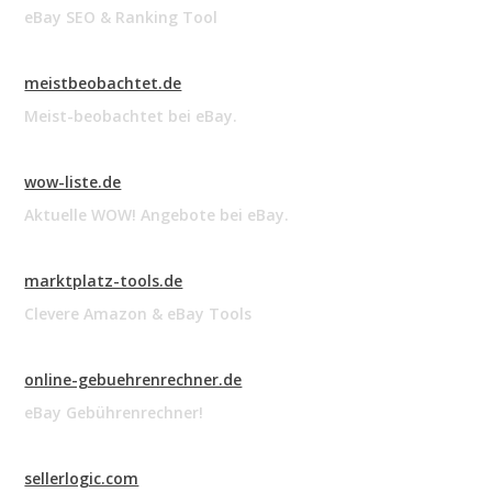
eBay SEO & Ranking Tool
meistbeobachtet.de
Meist-beobachtet bei eBay.
wow-liste.de
Aktuelle WOW! Angebote bei eBay.
marktplatz-tools.de
Clevere Amazon & eBay Tools
online-gebuehrenrechner.de
eBay Gebührenrechner!
sellerlogic.com