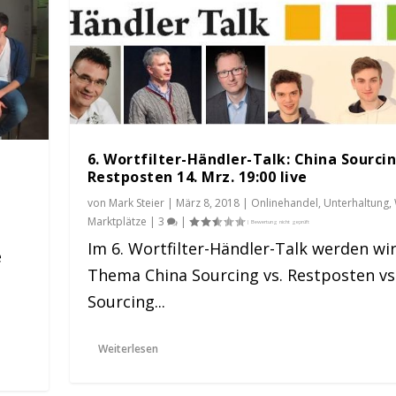
6. Wortfilter-Händler-Talk: China Sourcin
Restposten 14. Mrz. 19:00 live
von
Mark Steier
|
März 8, 2018
|
Onlinehandel
,
Unterhaltung
,
Marktplätze
|
3
|
Im 6. Wortfilter-Händler-Talk werden wi
e
Thema China Sourcing vs. Restposten vs
Sourcing vs. Res...
Sourcing...
altung
,
Weitere Marktplätze
|
3
|
Weiterlesen