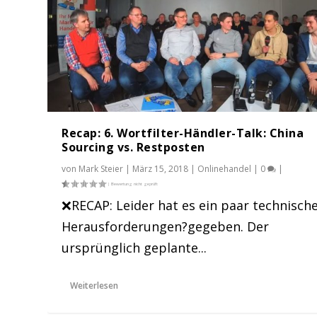
Recap: 6. Wortfilter-Händler-Talk: China
Sourcing vs. Restposten
von
Mark Steier
|
März 15, 2018
|
Onlinehandel
|
0
|
❌RECAP: Leider hat es ein paar technisch
Herausforderungen?gegeben. Der
6. Wortfilter-Händler-Talk: China 
ursprünglich geplante...
Gepostet von
Mark Steier
|
März 8, 2018
|
Onlinehandel
,
Unterh
Weiterlesen