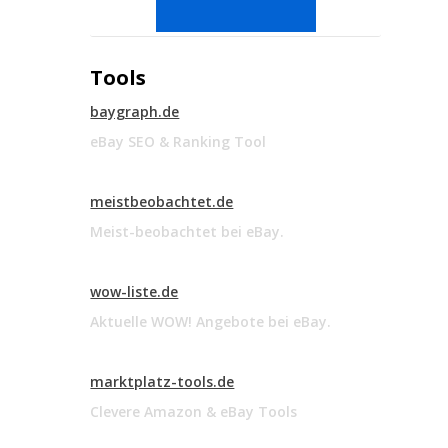
Tools
baygraph.de
eBay SEO & Ranking Tool
meistbeobachtet.de
Meist-beobachtet bei eBay.
wow-liste.de
Aktuelle WOW! Angebote bei eBay.
marktplatz-tools.de
Clevere Amazon & eBay Tools