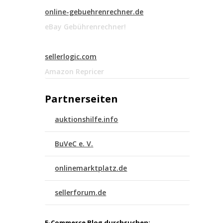
online-gebuehrenrechner.de
eBay Gebührenrechner!
sellerlogic.com
Amazon Repricer
Partnerseiten
auktionshilfe.info
BuVeC e. V.
onlinemarktplatz.de
sellerforum.de
E-Commerce Blog durchsuchen: