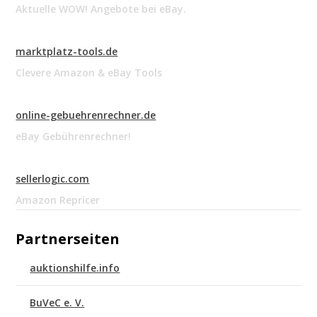
Aktuelle WOW! Angebote bei eBay.
marktplatz-tools.de
Clevere Amazon & eBay Tools
online-gebuehrenrechner.de
eBay Gebührenrechner!
sellerlogic.com
Amazon Repricer
Partnerseiten
auktionshilfe.info
BuVeC e. V.