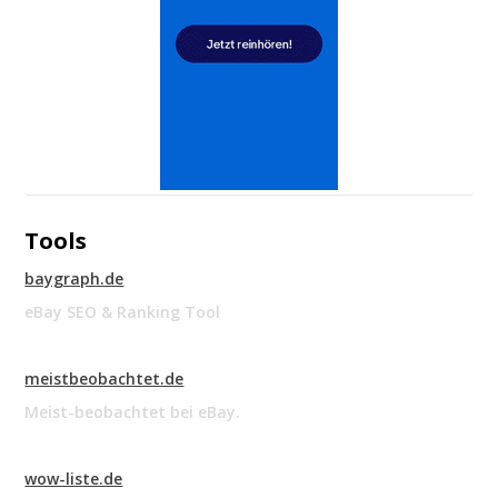
Tools
baygraph.de
eBay SEO & Ranking Tool
meistbeobachtet.de
Meist-beobachtet bei eBay.
wow-liste.de