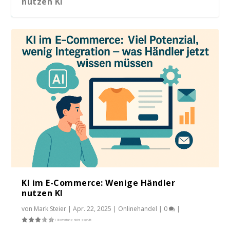
nutzen KI
Wie lang ist die Aufmerksamkeitsspanne
Jan Henningsen | Geschäftsführer Off
bei Produkt...
Price GmbH
KI im E-Commerce: Wenige Händler
nutzen KI
von
Mark Steier
|
Apr. 22, 2025
|
Onlinehandel
|
0
|