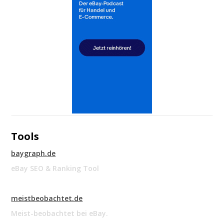
Tools
baygraph.de
eBay SEO & Ranking Tool
meistbeobachtet.de
Meist-beobachtet bei eBay.