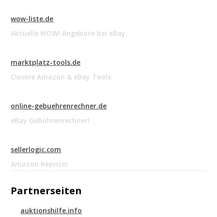
wow-liste.de
Aktuelle WOW! Angebote bei eBay.
marktplatz-tools.de
Clevere Amazon & eBay Tools
online-gebuehrenrechner.de
eBay Gebührenrechner!
sellerlogic.com
Amazon Repricer
Partnerseiten
auktionshilfe.info