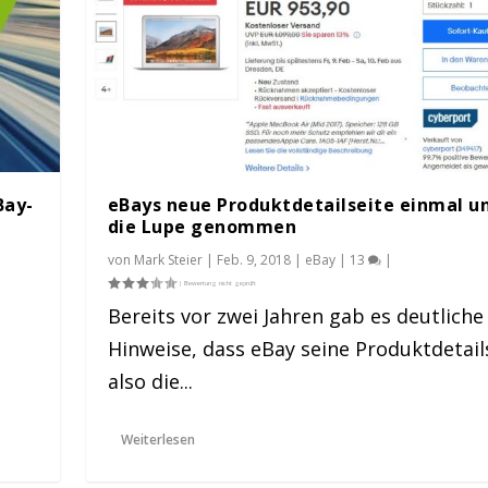
Bay-
eBays neue Produktdetailseite einmal u
die Lupe genommen
von
Mark Steier
|
Feb. 9, 2018
|
eBay
|
13
|
Bereits vor zwei Jahren gab es deutliche
Hinweise, dass eBay seine Produktdetail
nmal unter die Lup...
plates und Dienstl...
ng wichtig ist
 mobile Opti...
also die...
nis von Wortfilter
0
|
1
|
|
,
eBay
|
0
|
Weiterlesen