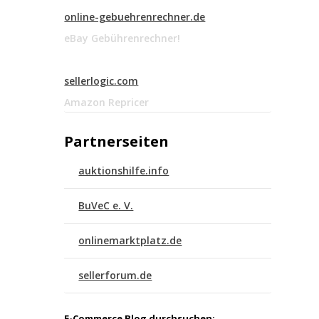
online-gebuehrenrechner.de
eBay Gebührenrechner!
sellerlogic.com
Amazon Repricer
Partnerseiten
auktionshilfe.info
BuVeC e. V.
onlinemarktplatz.de
sellerforum.de
E-Commerce Blog durchsuchen: