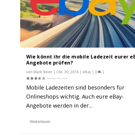
Wie könnt ihr die mobile Ladezeit eurer e
Angebote prüfen?
von
Mark Steier
|
Okt. 30, 2018
|
eBay
|
0
|
Mobile Ladezeiten sind besonders für
Onlineshops wichtig. Auch eure eBay-
eBays neue Produktdetailseite ei
[WERBUNG] Pixelsafari | eBay Tem
Gastbeitrag: Warum UX Optimieru
Reminder: eBay – aktive Inhalte &
Angebote werden in der...
Gepostet von
Gepostet von
Gepostet von
Gepostet von
Mark Steier
Mark Steier
Mark Steier
Mark Steier
|
|
|
|
Feb. 9, 2018
Jan. 10, 2018
Sep. 26, 2017
Juni 7, 2017
|
|
|
|
eBay
eBay
Dienstleister Verzeich
eBay
,
|
Tipps und Hilfen
,
13
Gastartikel
|
|
Weiterlesen