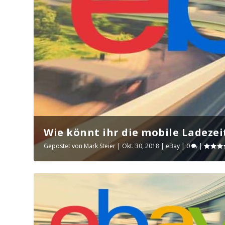
Wie könnt ihr die mobile Ladezei
Gepostet von
Mark Steier
|
Okt. 30, 2018
|
eBay
|
0
|