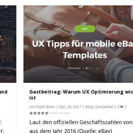
und
Gastbeitrag: Warum UX Optimierung wic
ist
von
Mark Steier
|
Sep. 26, 2017
|
eBay
,
Gastartikel
|
0
|
:
Laut den offiziellen Geschäftszahlen vo
r,
aus dem Jahr 2016 (Quelle: eBay)