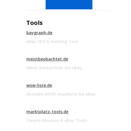
Tools
baygraph.de
eBay SEO & Ranking Tool
meistbeobachtet.de
Meist-beobachtet bei eBay.
wow-liste.de
Aktuelle WOW! Angebote bei eBay.
marktplatz-tools.de
Clevere Amazon & eBay Tools