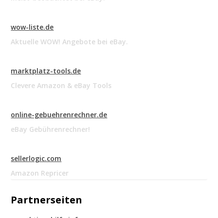
wow-liste.de
Aktuelle WOW! Angebote bei eBay.
marktplatz-tools.de
Clevere Amazon & eBay Tools
online-gebuehrenrechner.de
eBay Gebührenrechner!
sellerlogic.com
Amazon Repricer
Partnerseiten