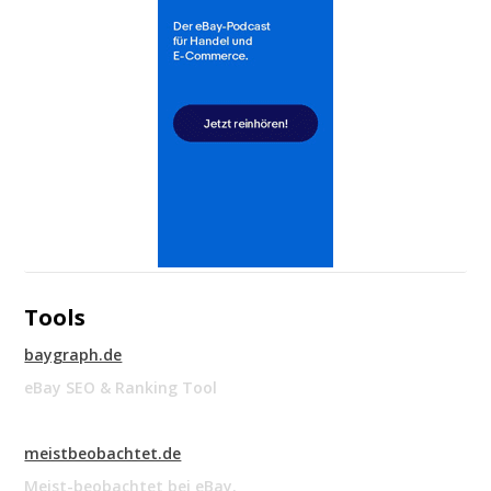
Tools
baygraph.de
eBay SEO & Ranking Tool
meistbeobachtet.de
Meist-beobachtet bei eBay.