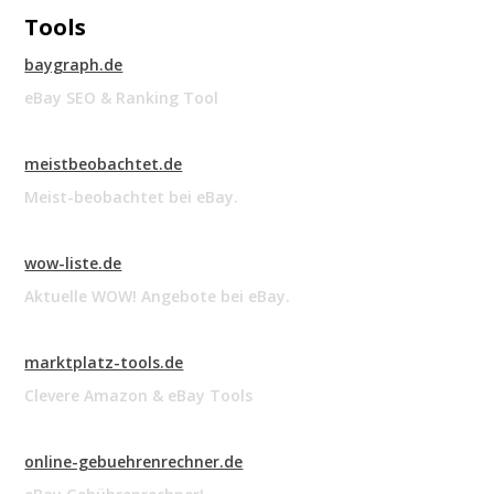
Tools
baygraph.de
eBay SEO & Ranking Tool
meistbeobachtet.de
Meist-beobachtet bei eBay.
wow-liste.de
Aktuelle WOW! Angebote bei eBay.
marktplatz-tools.de
Clevere Amazon & eBay Tools
online-gebuehrenrechner.de