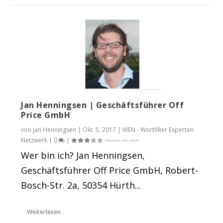
Jan Henningsen | Geschäftsführer Off
Price GmbH
von
Jan Henningsen
|
Okt. 5, 2017
|
WEN - Wortfilter Experten
#JTLC17 – Speeddating mit der
Netzwerk
|
0
|
Frankfurter Gruppe, ...
Wer bin ich? Jan Henningsen,
Geschäftsführer Off Price GmbH, Robert-
Bosch-Str. 2a, 50354 Hürth...
Weiterlesen