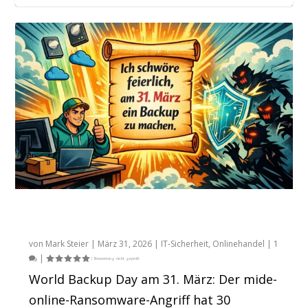
JTL-Betriebsrat: So schützt du dich als
plentyONE kommt mit KMU
Tipps von eBakery: JTL mit Shopware 6
JTL Connect 2017: Alles ist diesmal anders
Eine der spannendsten Entwicklungen: das
Mitarbeite...
Liebeserklärung um die Eck...
verbinden [W...
JTL-Fulfi...
World Backup Day: Warum jeder Händler
ein Backup braucht
von
Mark Steier
|
März 31, 2026
|
IT-Sicherheit
,
Onlinehandel
|
1
|
World Backup Day am 31. März: Der mide-
online-Ransomware-Angriff hat 30