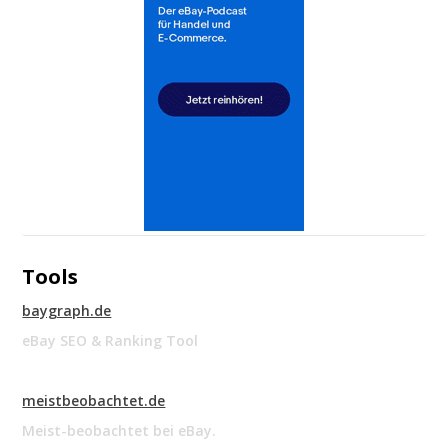
Tools
baygraph.de
eBay SEO & Ranking Tool
meistbeobachtet.de
Meist-beobachtet bei eBay.