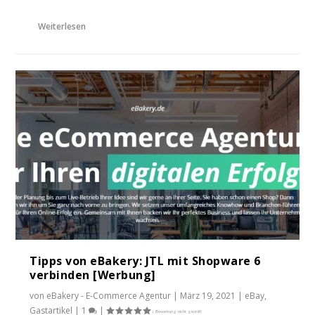
Weiterlesen
Tipps von eBakery: JTL mit Shopware 6
verbinden [Werbung]
von
eBakery - E-Commerce Agentur
|
März 19, 2021
|
eBay
,
Gastartikel
|
1
|