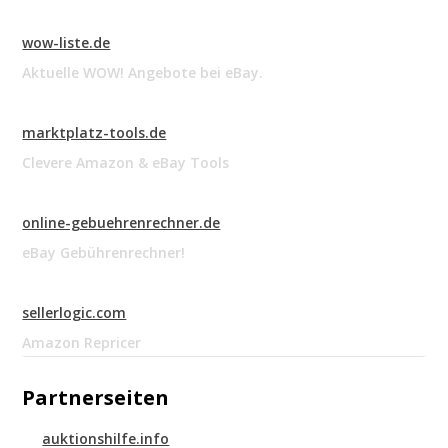
wow-liste.de
Aktuelle WOW! Angebote bei eBay.
marktplatz-tools.de
Clevere Amazon & eBay Tools
online-gebuehrenrechner.de
eBay Gebührenrechner!
sellerlogic.com
Amazon Repricer
Partnerseiten
auktionshilfe.info