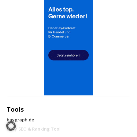
Tools
baygraph.de
eBay SEO & Ranking Tool