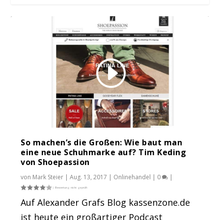
Recap Digital Commerce Day 2017 + Video
Kassenzone.de: Ist eBay die bessere
So machen’s die Großen: Wie baut man
Tag 1 ...
Alternative fü...
eine neue Schuhmarke auf? Tim Keding
von Shoepassion
von
Mark Steier
|
Aug. 13, 2017
|
Onlinehandel
|
0
|
Auf Alexander Grafs Blog kassenzone.de
ist heute ein großartiger Podcast