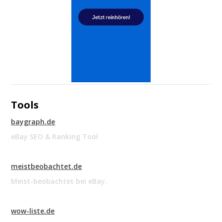
Tools
baygraph.de
eBay SEO & Ranking Tool
meistbeobachtet.de
Meist-beobachtet bei eBay.
wow-liste.de