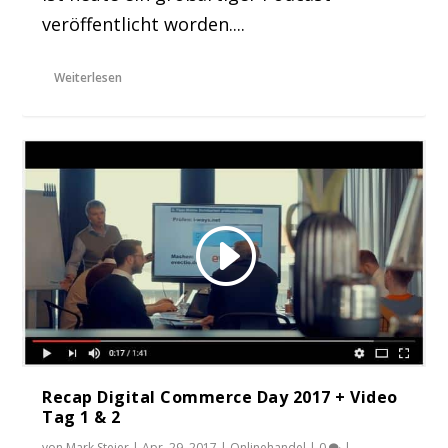
veröffentlicht worden....
Weiterlesen
Recap Digital Commerce Day 2017 + Video
Tag 1 & 2
von
Mark Steier
|
Apr. 29, 2017
|
Onlinehandel
|
0
|