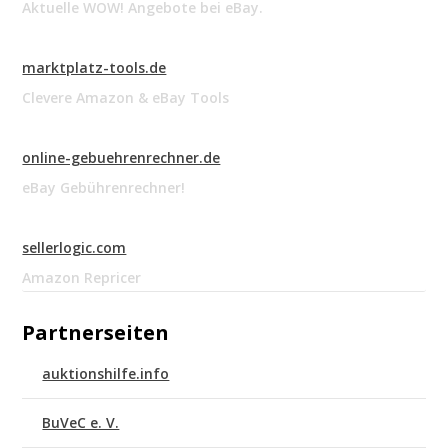
Aktuelle WOW! Angebote bei eBay.
marktplatz-tools.de
Clevere Amazon & eBay Tools
online-gebuehrenrechner.de
eBay Gebührenrechner!
sellerlogic.com
Amazon Repricer
Partnerseiten
auktionshilfe.info
BuVeC e. V.