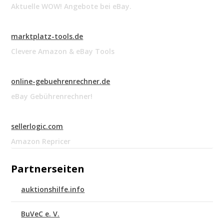
Aktuelle WOW! Angebote bei eBay.
marktplatz-tools.de
Clevere Amazon & eBay Tools
online-gebuehrenrechner.de
eBay Gebührenrechner!
sellerlogic.com
Amazon Repricer
Partnerseiten
auktionshilfe.info
BuVeC e. V.