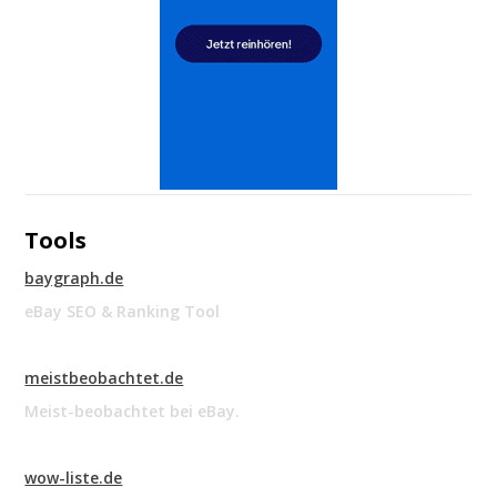
Tools
baygraph.de
eBay SEO & Ranking Tool
meistbeobachtet.de
Meist-beobachtet bei eBay.
wow-liste.de