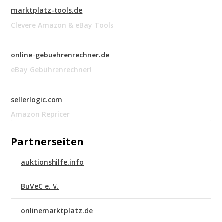
marktplatz-tools.de
Clevere Amazon & eBay Tools
online-gebuehrenrechner.de
eBay Gebührenrechner!
sellerlogic.com
Amazon Repricer
Partnerseiten
auktionshilfe.info
BuVeC e. V.
onlinemarktplatz.de