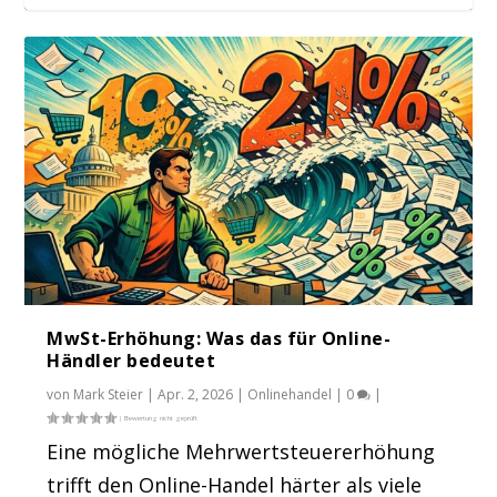
Verbraucherstimmung wird nicht besser
Creditreform Mittelstandsstudie 2025 –
ifo Geschäftsklimaindex bleibt im Februar
Mitte...
stabil!
MwSt-Erhöhung: Was das für Online-
Händler bedeutet
von
Mark Steier
|
Apr. 2, 2026
|
Onlinehandel
|
0
|
Eine mögliche Mehrwertsteuererhöhung
trifft den Online-Handel härter als viele