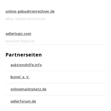
online-gebuehrenrechner.de
eBay Gebührenrechner!
sellerlogic.com
Amazon Repricer
Partnerseiten
auktionshilfe.info
BuVeC e. V.
onlinemarktplatz.de
sellerforum.de