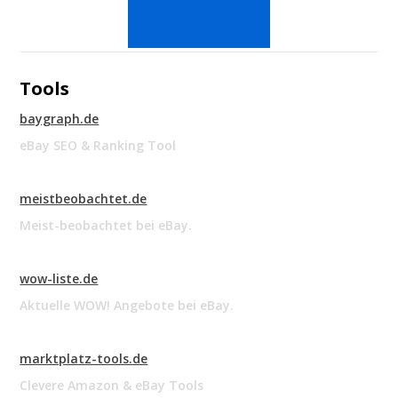
Tools
baygraph.de
eBay SEO & Ranking Tool
meistbeobachtet.de
Meist-beobachtet bei eBay.
wow-liste.de
Aktuelle WOW! Angebote bei eBay.
marktplatz-tools.de
Clevere Amazon & eBay Tools