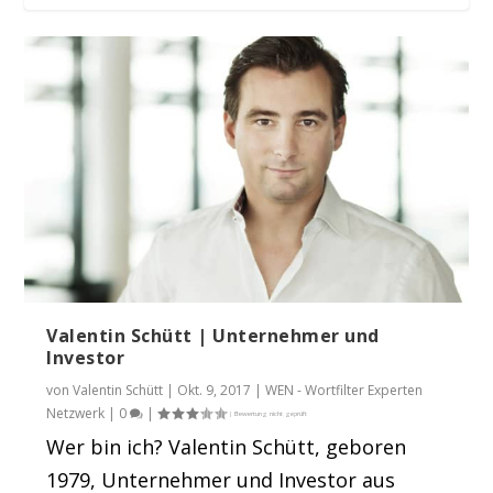
Beteiligungsgesellschaft von Valentin
Schütt kauft...
Valentin Schütt | Unternehmer und
Investor
von
Valentin Schütt
|
Okt. 9, 2017
|
WEN - Wortfilter Experten
Netzwerk
|
0
|
Wer bin ich? Valentin Schütt, geboren
1979, Unternehmer und Investor aus