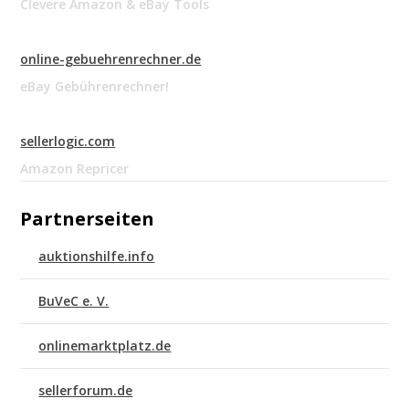
Clevere Amazon & eBay Tools
online-gebuehrenrechner.de
eBay Gebührenrechner!
sellerlogic.com
Amazon Repricer
Partnerseiten
auktionshilfe.info
BuVeC e. V.
onlinemarktplatz.de
sellerforum.de