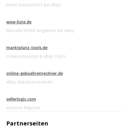
Meist-beobachtet bei eBay.
wow-liste.de
Aktuelle WOW! Angebote bei eBay.
marktplatz-tools.de
Clevere Amazon & eBay Tools
online-gebuehrenrechner.de
eBay Gebührenrechner!
sellerlogic.com
Amazon Repricer
Partnerseiten