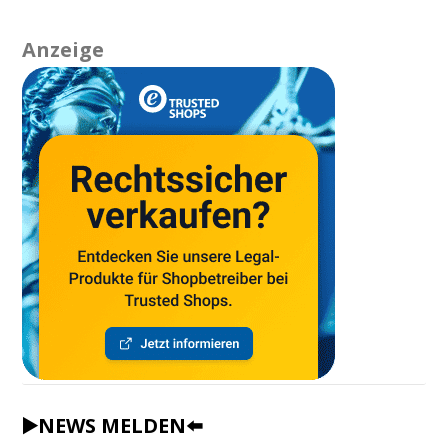
Anzeige
▶️NEWS MELDEN⬅️