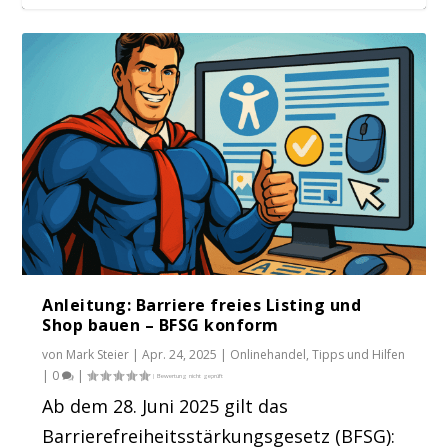
BVOH Webinar: Stärke das Vertrauen in
Deinen Onlin...
Anleitung: Barriere freies Listing und
Shop bauen – BFSG konform
von
Mark Steier
|
Apr. 24, 2025
|
Onlinehandel
,
Tipps und Hilfen
|
0
|
Ab dem 28. Juni 2025 gilt das
Barrierefreiheitsstärkungsgesetz (BFSG):