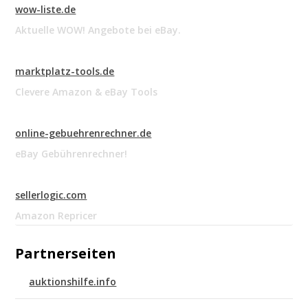
wow-liste.de
Aktuelle WOW! Angebote bei eBay.
marktplatz-tools.de
Clevere Amazon & eBay Tools
online-gebuehrenrechner.de
eBay Gebührenrechner!
sellerlogic.com
Amazon Repricer
Partnerseiten
auktionshilfe.info