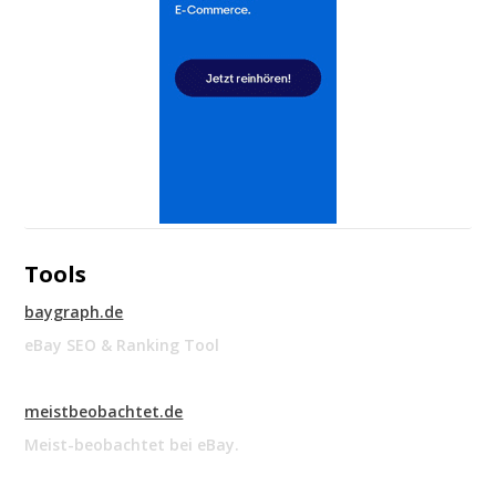
Tools
baygraph.de
eBay SEO & Ranking Tool
meistbeobachtet.de
Meist-beobachtet bei eBay.