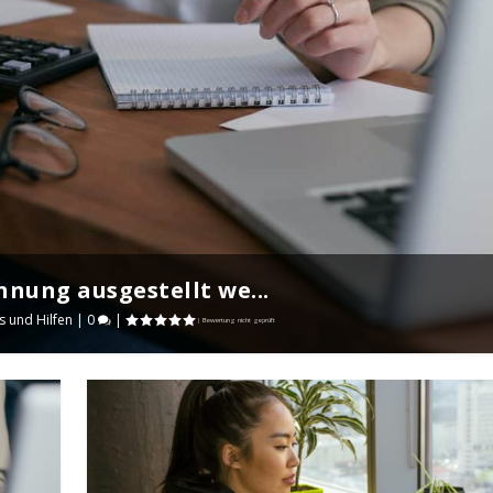
nung ausgestellt we...
s und Hilfen
|
0
|