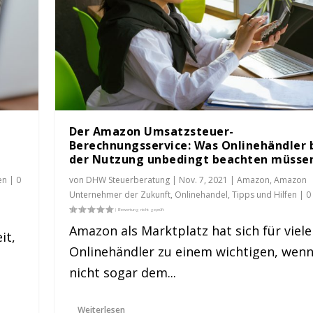
Der Amazon Umsatzsteuer-
Berechnungsservice: Was Onlinehändler 
der Nutzung unbedingt beachten müsse
en
|
0
von
DHW Steuerberatung
|
Nov. 7, 2021
|
Amazon
,
Amazon
Unternehmer der Zukunft
,
Onlinehandel
,
Tipps und Hilfen
|
0
nungsservice: Was On...
Amazon als Marktplatz hat sich für viele
it,
mazon Unternehmer der Zukunft
,
Onlinehandel
,
Tipps und Hilfen
|
0
|
Onlinehändler zu einem wichtigen, wen
nicht sogar dem...
Weiterlesen