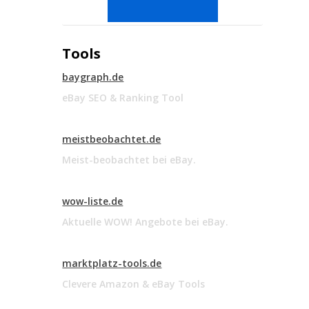
Tools
baygraph.de
eBay SEO & Ranking Tool
meistbeobachtet.de
Meist-beobachtet bei eBay.
wow-liste.de
Aktuelle WOW! Angebote bei eBay.
marktplatz-tools.de
Clevere Amazon & eBay Tools