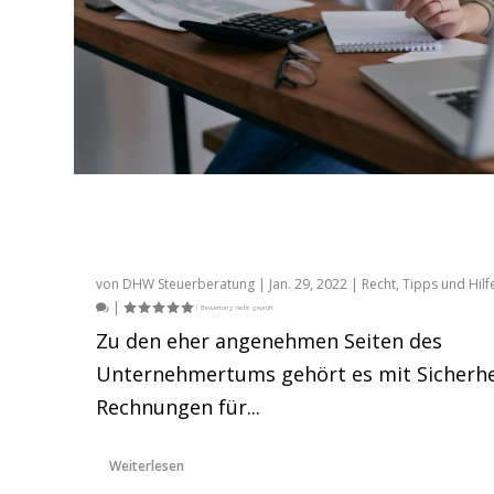
Wann kann eine Kleinbetragsrechnung
ausgestellt werden und welche
Mindestangaben müssen enthalten sein?
von
DHW Steuerberatung
|
Jan. 29, 2022
|
Recht
,
Tipps und Hilf
|
Zu den eher angenehmen Seiten des
Der Amazon Umsatzsteuer-Berech
Unternehmertums gehört es mit Sicherhe
Gepostet von
DHW Steuerberatung
|
Nov. 7, 2021
|
Amazon
,
A
Rechnungen für...
Weiterlesen