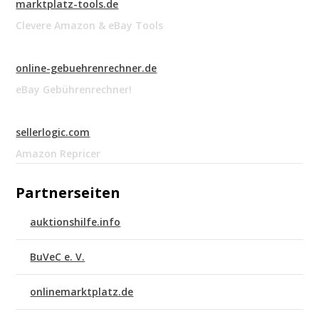
marktplatz-tools.de
Clevere Amazon & eBay Tools
online-gebuehrenrechner.de
eBay Gebührenrechner!
sellerlogic.com
Amazon Repricer
Partnerseiten
auktionshilfe.info
BuVeC e. V.
onlinemarktplatz.de