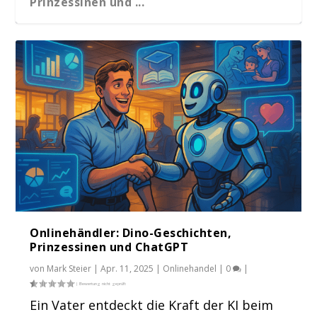
Prinzessinen und ...
Wie das Recht auf Reparatur den
Onlinehandel revol...
Onlinehändler: Dino-Geschichten,
Prinzessinen und ChatGPT
von
Mark Steier
|
Apr. 11, 2025
|
Onlinehandel
|
0
|
Ein Vater entdeckt die Kraft der KI beim