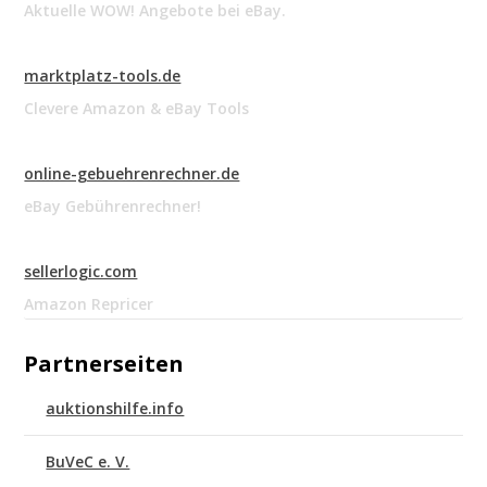
Aktuelle WOW! Angebote bei eBay.
marktplatz-tools.de
Clevere Amazon & eBay Tools
online-gebuehrenrechner.de
eBay Gebührenrechner!
sellerlogic.com
Amazon Repricer
Partnerseiten
auktionshilfe.info
BuVeC e. V.