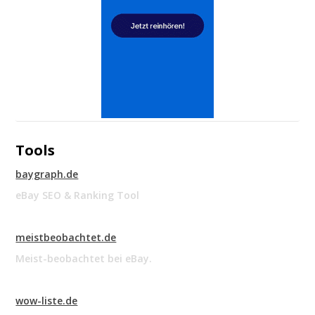
Tools
baygraph.de
eBay SEO & Ranking Tool
meistbeobachtet.de
Meist-beobachtet bei eBay.
wow-liste.de