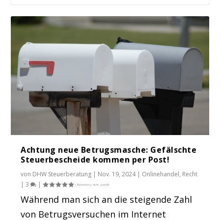
eBay, Etsy & Co: Was bedeutet die neue
Teilnahme am OSS-Verfahren: Diese
Lange Sperren drohen: Weshalb sich
Wann Arbeitnehmer Beihilfen und
Tax Compliance: Wie Sie ein Steuer-IKS vor
Meldepf...
Gründe können zu...
Onlinehändler u...
Unterstützungen in...
teuren ...
Achtung neue Betrugsmasche: Gefälschte
Steuerbescheide kommen per Post!
von
DHW Steuerberatung
|
Nov. 19, 2024
|
Onlinehandel
,
Recht
|
3
|
Während man sich an die steigende Zahl
von Betrugsversuchen im Internet