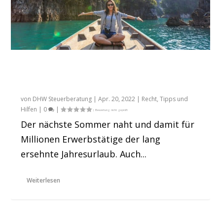
Mehr Netto für den Urlaub: Wann
Erholungsbeihilfen das bessere
Urlaubsgeld sein können
von
DHW Steuerberatung
|
Apr. 20, 2022
|
Recht
,
Tipps und
Hilfen
|
0
|
Der nächste Sommer naht und damit für
Millionen Erwerbstätige der lang
ersehnte Jahresurlaub. Auch...
Weiterlesen