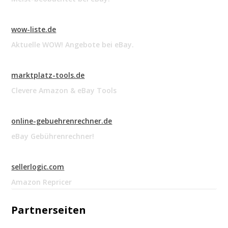
wow-liste.de
Aktuelle WOW! Angebote bei eBay.
marktplatz-tools.de
Clevere Amazon & eBay Tools
online-gebuehrenrechner.de
eBay Gebührenrechner!
sellerlogic.com
Amazon Repricer
Partnerseiten