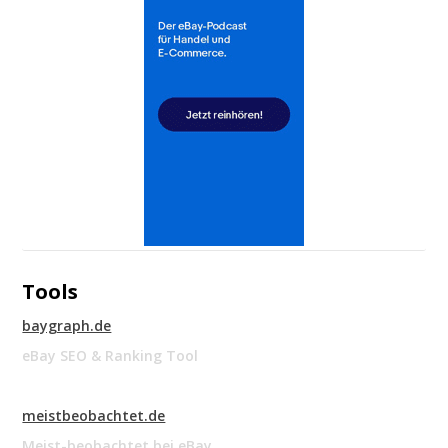
Tools
baygraph.de
eBay SEO & Ranking Tool
meistbeobachtet.de
Meist-beobachtet bei eBay.