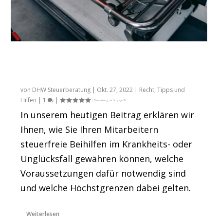
Wann Arbeitnehmer Beihilfen und
Unterstützungen in einem Notfall
erhalten
von
DHW Steuerberatung
|
Okt. 27, 2022
|
Recht
,
Tipps und
Hilfen
|
1
|
In unserem heutigen Beitrag erklären wir
Ihnen, wie Sie Ihren Mitarbeitern
steuerfreie Beihilfen im Krankheits- oder
Unglücksfall gewähren können, welche
Voraussetzungen dafür notwendig sind
und welche Höchstgrenzen dabei gelten.
Weiterlesen