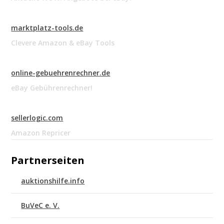
marktplatz-tools.de
Clevere Amazon & eBay Tools
online-gebuehrenrechner.de
eBay Gebührenrechner!
sellerlogic.com
Amazon Repricer
Partnerseiten
auktionshilfe.info
BuVeC e. V.