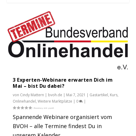
3 Experten-Webinare erwarten Dich im
Webinar mit Taxdoo: One-Stop-Shop (OSS)
Verbringungen: Der Umsatzsteuer-
Mai – bist Du dabei?
und Fernve...
Leitfaden von taxd...
von
Cindy Mattern | bvoh.de
|
Mai 7, 2021
|
Gastartikel
,
Kurs
,
Onlinehandel
,
Weitere Marktplätze
|
0
|
Spannende Webinare organisiert vom
BVOH – alle Termine findest Du in
unserem Kalender....