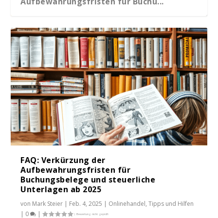
Aufbewahrungsfristen für Buchu...
Änderung der Aufbewahrungsfristen für
Buchungsbele...
FAQ: Verkürzung der
Aufbewahrungsfristen für
Buchungsbelege und steuerliche
Unterlagen ab 2025
von
Mark Steier
|
Feb. 4, 2025
|
Onlinehandel
,
Tipps und Hilfen
|
0
|