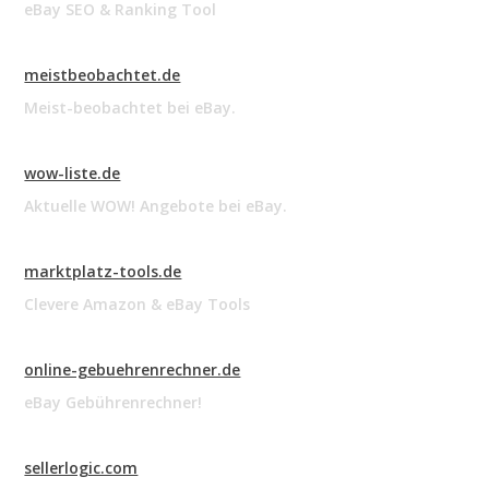
eBay SEO & Ranking Tool
meistbeobachtet.de
Meist-beobachtet bei eBay.
wow-liste.de
Aktuelle WOW! Angebote bei eBay.
marktplatz-tools.de
Clevere Amazon & eBay Tools
online-gebuehrenrechner.de
eBay Gebührenrechner!
sellerlogic.com