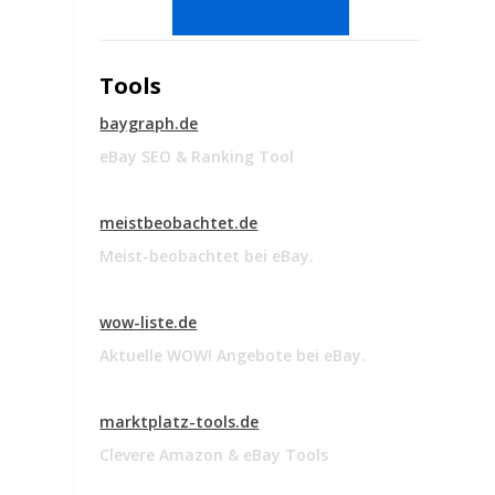
Tools
baygraph.de
eBay SEO & Ranking Tool
meistbeobachtet.de
Meist-beobachtet bei eBay.
wow-liste.de
Aktuelle WOW! Angebote bei eBay.
marktplatz-tools.de
Clevere Amazon & eBay Tools