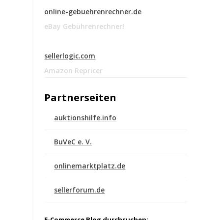
online-gebuehrenrechner.de
eBay Gebührenrechner!
sellerlogic.com
Amazon Repricer
Partnerseiten
auktionshilfe.info
BuVeC e. V.
onlinemarktplatz.de
sellerforum.de
E-Commerce Blog durchsuchen: