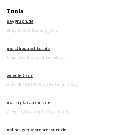
Tools
baygraph.de
eBay SEO & Ranking Tool
meistbeobachtet.de
Meist-beobachtet bei eBay.
wow-liste.de
Aktuelle WOW! Angebote bei eBay.
marktplatz-tools.de
Clevere Amazon & eBay Tools
online-gebuehrenrechner.de