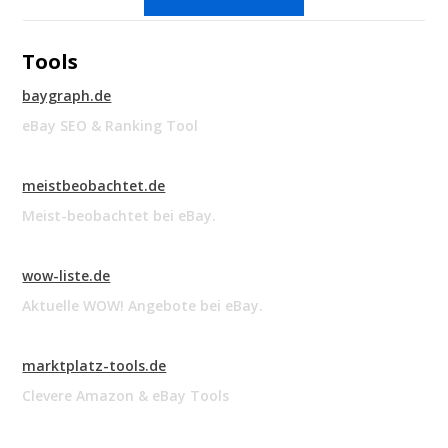
Tools
baygraph.de
eBay SEO & Ranking Tool
meistbeobachtet.de
Meist-beobachtet bei eBay.
wow-liste.de
Aktuelle WOW! Angebote bei eBay.
marktplatz-tools.de
Clevere Amazon & eBay Tools