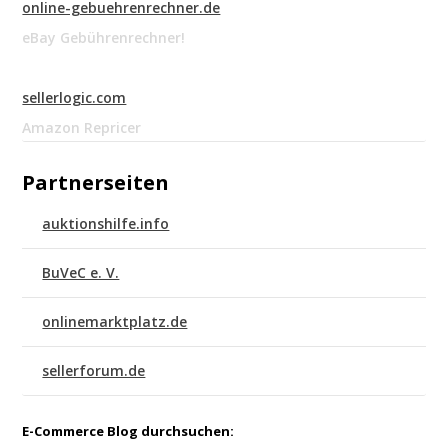
online-gebuehrenrechner.de
eBay Gebührenrechner!
sellerlogic.com
Amazon Repricer
Partnerseiten
auktionshilfe.info
BuVeC e. V.
onlinemarktplatz.de
sellerforum.de
E-Commerce Blog durchsuchen: