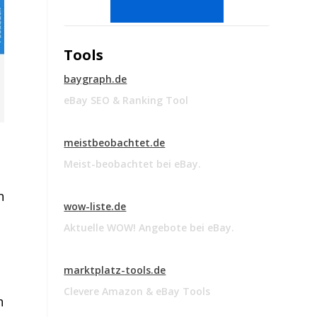
Tools
baygraph.de
eBay SEO & Ranking Tool
meistbeobachtet.de
Meist-beobachtet bei eBay.
n
wow-liste.de
Aktuelle WOW! Angebote bei eBay.
marktplatz-tools.de
Clevere Amazon & eBay Tools
n