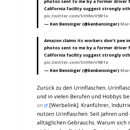
photos sent to me by a former driver 
California facility suggest strongly ot
pic.twitter.com/StHNvV9B1x
— Ken Bensinger (@kenbensinger)
Marc
Amazon claims its workers don't pee in
photos sent to me by a former driver 
California facility suggest strongly ot
pic.twitter.com/StHNvV9B1x
— Ken Bensinger (@kenbensinger)
Marc
Zurück zu den Urinflaschen. Urinfla
und in vielen Berufen und Hobbys b
an
[Werbelink]. Kranführer, Indutr
nutzen Urinflaschen. Seit Jahren und 
alltäglichen Gebrauchs. Warum sich 