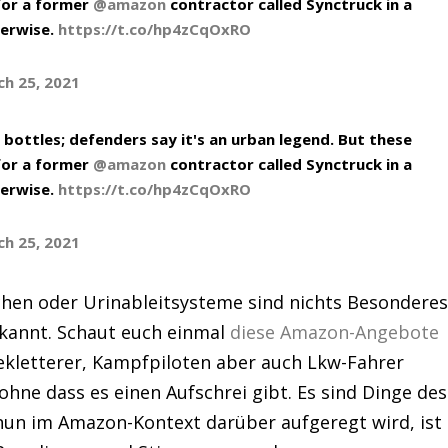
for a former
@amazon
contractor called Synctruck in a
herwise.
https://t.co/hp4zCqOxRO
h 25, 2021
 bottles; defenders say it's an urban legend. But these
for a former
@amazon
contractor called Synctruck in a
herwise.
https://t.co/hp4zCqOxRO
h 25, 2021
schen oder Urinableitsysteme sind nichts Besondere
ekannt. Schaut euch einmal
diese Amazon-Angebote
iekletterer, Kampfpiloten aber auch Lkw-Fahrer
ohne dass es einen Aufschrei gibt. Es sind Dinge des
nun im Amazon-Kontext darüber aufgeregt wird, ist