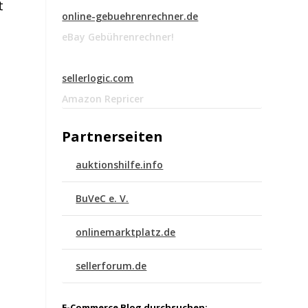
t
online-gebuehrenrechner.de
eBay Gebührenrechner!
sellerlogic.com
Amazon Repricer
Partnerseiten
e
auktionshilfe.info
BuVeC e. V.
onlinemarktplatz.de
sellerforum.de
E-Commerce Blog durchsuchen: