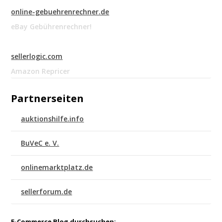
online-gebuehrenrechner.de
eBay Gebührenrechner!
sellerlogic.com
Amazon Repricer
Partnerseiten
auktionshilfe.info
BuVeC e. V.
onlinemarktplatz.de
sellerforum.de
E-Commerce Blog durchsuchen: