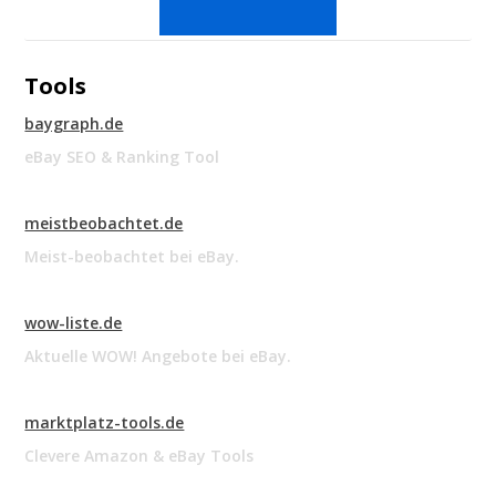
Tools
baygraph.de
eBay SEO & Ranking Tool
meistbeobachtet.de
Meist-beobachtet bei eBay.
wow-liste.de
Aktuelle WOW! Angebote bei eBay.
marktplatz-tools.de
Clevere Amazon & eBay Tools