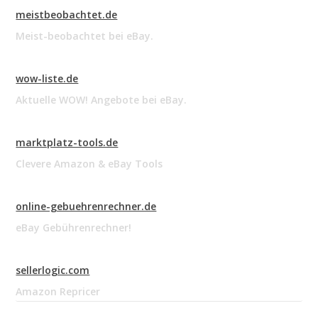
meistbeobachtet.de
Meist-beobachtet bei eBay.
wow-liste.de
Aktuelle WOW! Angebote bei eBay.
marktplatz-tools.de
Clevere Amazon & eBay Tools
online-gebuehrenrechner.de
eBay Gebührenrechner!
sellerlogic.com
Amazon Repricer