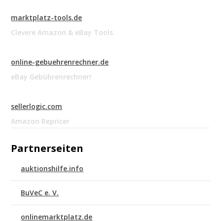
marktplatz-tools.de
Clevere Amazon & eBay Tools
online-gebuehrenrechner.de
eBay Gebührenrechner!
sellerlogic.com
Amazon Repricer
Partnerseiten
auktionshilfe.info
BuVeC e. V.
onlinemarktplatz.de