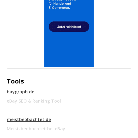
Tools
baygraph.de
eBay SEO & Ranking Tool
meistbeobachtet.de
Meist-beobachtet bei eBay.