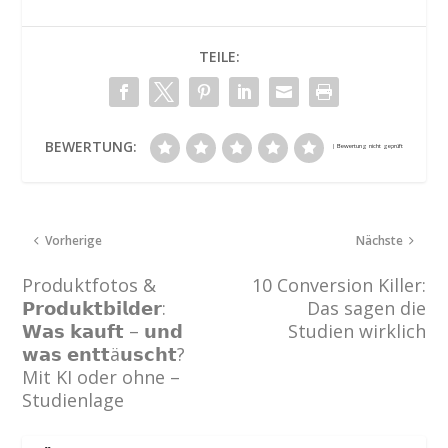
TEILE:
BEWERTUNG:
Vorherige
Nächste
Produktfotos &
10 Conversion Killer:
𝗣𝗿𝗼𝗱𝘂𝗸𝘁𝗯𝗶𝗹𝗱𝗲𝗿:
Das sagen die
𝗪𝗮𝘀 𝗸𝗮𝘂𝗳𝘁 – 𝘂𝗻𝗱
Studien wirklich
𝘄𝗮𝘀 𝗲𝗻𝘁𝘁ä𝘂𝘀𝗰𝗵𝘁?
Mit KI oder ohne –
Studienlage