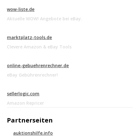
wow-liste.de
Aktuelle WOW! Angebote bei eBay.
marktplatz-tools.de
Clevere Amazon & eBay Tools
online-gebuehrenrechner.de
eBay Gebührenrechner!
sellerlogic.com
Amazon Repricer
Partnerseiten
auktionshilfe.info