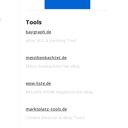
.
Tools
baygraph.de
eBay SEO & Ranking Tool
meistbeobachtet.de
Meist-beobachtet bei eBay.
wow-liste.de
Aktuelle WOW! Angebote bei eBay.
marktplatz-tools.de
Clevere Amazon & eBay Tools