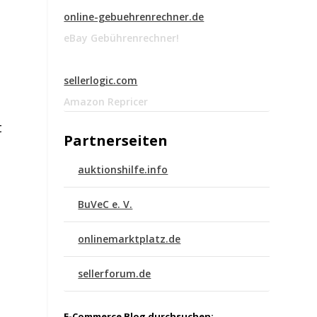
online-gebuehrenrechner.de
eBay Gebührenrechner!
sellerlogic.com
Amazon Repricer
t
Partnerseiten
auktionshilfe.info
BuVeC e. V.
onlinemarktplatz.de
sellerforum.de
E-Commerce Blog durchsuchen: