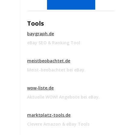
Tools
baygraph.de
eBay SEO & Ranking Tool
meistbeobachtet.de
Meist-beobachtet bei eBay.
wow-liste.de
Aktuelle WOW! Angebote bei eBay.
n
marktplatz-tools.de
Clevere Amazon & eBay Tools