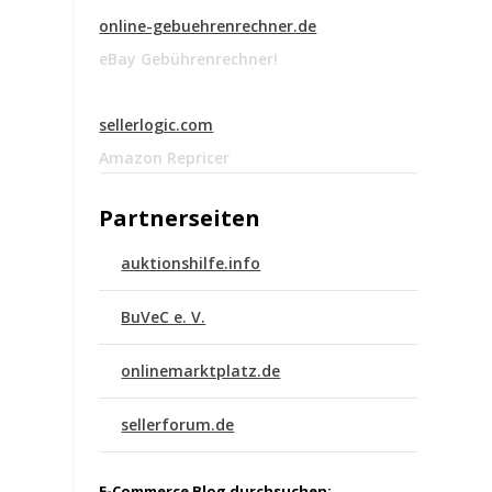
online-gebuehrenrechner.de
eBay Gebührenrechner!
sellerlogic.com
Amazon Repricer
Partnerseiten
auktionshilfe.info
BuVeC e. V.
onlinemarktplatz.de
sellerforum.de
E-Commerce Blog durchsuchen: