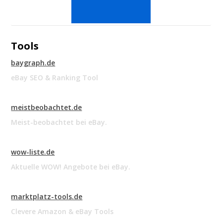
Tools
baygraph.de
eBay SEO & Ranking Tool
meistbeobachtet.de
Meist-beobachtet bei eBay.
wow-liste.de
Aktuelle WOW! Angebote bei eBay.
marktplatz-tools.de
Clevere Amazon & eBay Tools