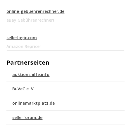
online-gebuehrenrechner.de
eBay Gebührenrechner!
sellerlogic.com
Amazon Repricer
Partnerseiten
auktionshilfe.info
BuVeC e. V.
onlinemarktplatz.de
sellerforum.de