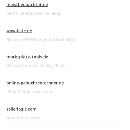
meistbeobachtet.de
Meist-beobachtet bei eBay.
wow-liste.de
Aktuelle WOW! Angebote bei eBay.
marktplatz-tools.de
Clevere Amazon & eBay Tools
online-gebuehrenrechner.de
eBay Gebührenrechner!
sellerlogic.com
Amazon Repricer