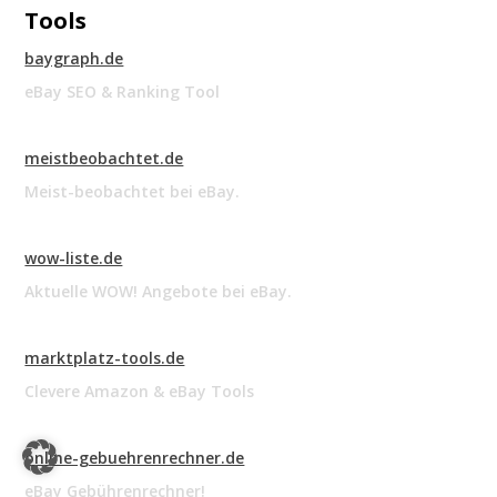
Tools
baygraph.de
eBay SEO & Ranking Tool
meistbeobachtet.de
Meist-beobachtet bei eBay.
wow-liste.de
Aktuelle WOW! Angebote bei eBay.
marktplatz-tools.de
Clevere Amazon & eBay Tools
online-gebuehrenrechner.de
eBay Gebührenrechner!