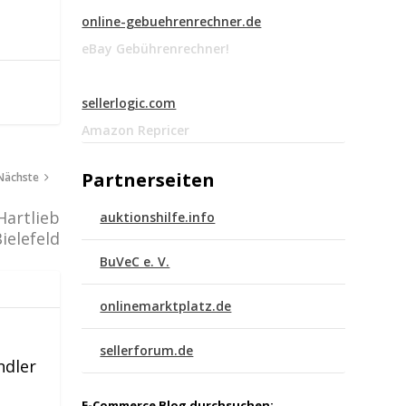
online-gebuehrenrechner.de
eBay Gebührenrechner!
sellerlogic.com
Amazon Repricer
Partnerseiten
Nächste
artlieb
auktionshilfe.info
ielefeld
BuVeC e. V.
onlinemarktplatz.de
sellerforum.de
ndler
E-Commerce Blog durchsuchen: