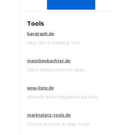
Tools
baygraph.de
eBay SEO & Ranking Tool
meistbeobachtet.de
Meist-beobachtet bei eBay.
wow-liste.de
Aktuelle WOW! Angebote bei eBay.
marktplatz-tools.de
Clevere Amazon & eBay Tools