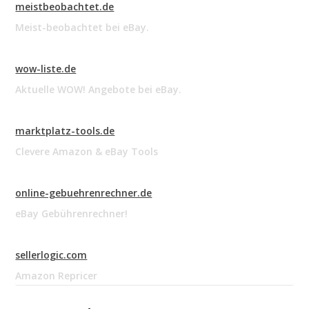
meistbeobachtet.de
Meist-beobachtet bei eBay.
wow-liste.de
Aktuelle WOW! Angebote bei eBay.
marktplatz-tools.de
Clevere Amazon & eBay Tools
online-gebuehrenrechner.de
eBay Gebührenrechner!
sellerlogic.com
Amazon Repricer