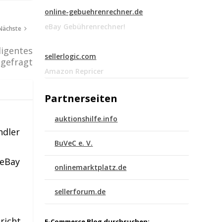
online-gebuehrenrechner.de
eBay Gebührenrechner!
Nächste
ligentes
sellerlogic.com
 gefragt
Amazon Repricer
Partnerseiten
auktionshilfe.info
ndler
BuVeC e. V.
 eBay
onlinemarktplatz.de
sellerforum.de
richt.
E-Commerce Blog durchsuchen: