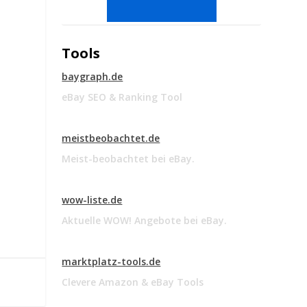
Tools
baygraph.de
eBay SEO & Ranking Tool
meistbeobachtet.de
Meist-beobachtet bei eBay.
wow-liste.de
Aktuelle WOW! Angebote bei eBay.
marktplatz-tools.de
Clevere Amazon & eBay Tools