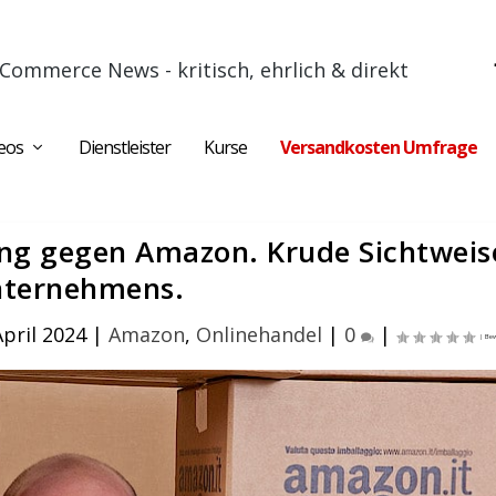
Commerce News - kritisch, ehrlich & direkt
eos
Dienstleister
Kurse
Versandkosten Umfrage
g gegen Amazon. Krude Sichtweis
ternehmens.
April 2024
|
Amazon
,
Onlinehandel
|
0
|