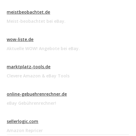
meistbeobachtet.de
Meist-beobachtet bei eBay.
wow-liste.de
Aktuelle WOW! Angebote bei eBay.
marktplatz-tools.de
Clevere Amazon & eBay Tools
online-gebuehrenrechner.de
eBay Gebührenrechner!
sellerlogic.com
Amazon Repricer