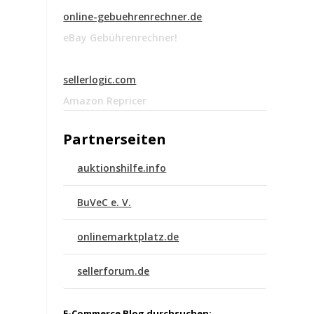
online-gebuehrenrechner.de
eBay Gebührenrechner!
sellerlogic.com
Amazon Repricer
Partnerseiten
auktionshilfe.info
BuVeC e. V.
onlinemarktplatz.de
sellerforum.de
E-Commerce Blog durchsuchen: