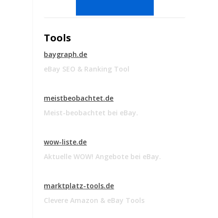
Tools
baygraph.de
eBay SEO & Ranking Tool
meistbeobachtet.de
Meist-beobachtet bei eBay.
wow-liste.de
Aktuelle WOW! Angebote bei eBay.
marktplatz-tools.de
Clevere Amazon & eBay Tools