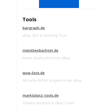
Tools
baygraph.de
r
eBay SEO & Ranking Tool
meistbeobachtet.de
Meist-beobachtet bei eBay.
wow-liste.de
Aktuelle WOW! Angebote bei eBay.
marktplatz-tools.de
Clevere Amazon & eBay Tools