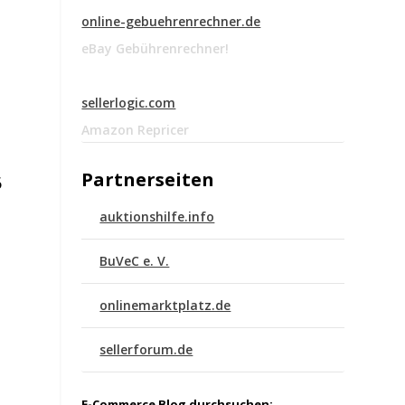
online-gebuehrenrechner.de
eBay Gebührenrechner!
sellerlogic.com
Amazon Repricer
n
Partnerseiten
6
auktionshilfe.info
BuVeC e. V.
onlinemarktplatz.de
sellerforum.de
E-Commerce Blog durchsuchen: