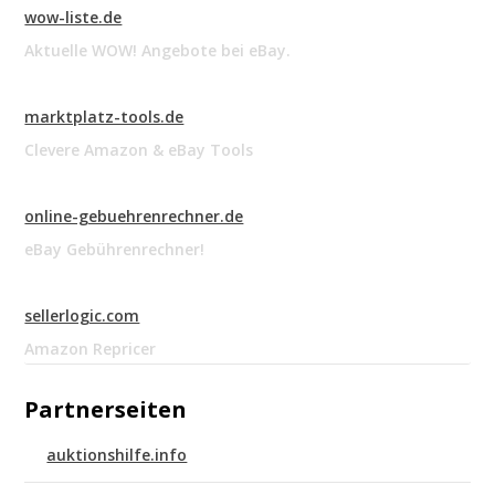
wow-liste.de
Aktuelle WOW! Angebote bei eBay.
marktplatz-tools.de
Clevere Amazon & eBay Tools
online-gebuehrenrechner.de
eBay Gebührenrechner!
sellerlogic.com
Amazon Repricer
Partnerseiten
auktionshilfe.info