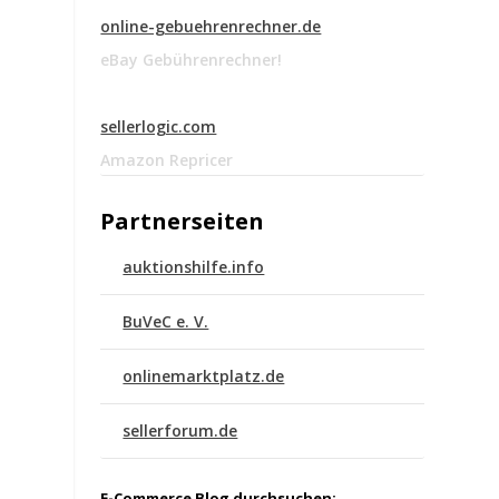
online-gebuehrenrechner.de
eBay Gebührenrechner!
sellerlogic.com
Amazon Repricer
Partnerseiten
auktionshilfe.info
BuVeC e. V.
onlinemarktplatz.de
sellerforum.de
E-Commerce Blog durchsuchen: