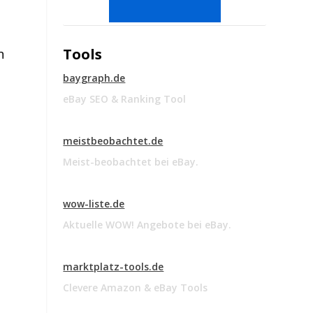
Tools
n
baygraph.de
eBay SEO & Ranking Tool
meistbeobachtet.de
Meist-beobachtet bei eBay.
wow-liste.de
Aktuelle WOW! Angebote bei eBay.
marktplatz-tools.de
Clevere Amazon & eBay Tools